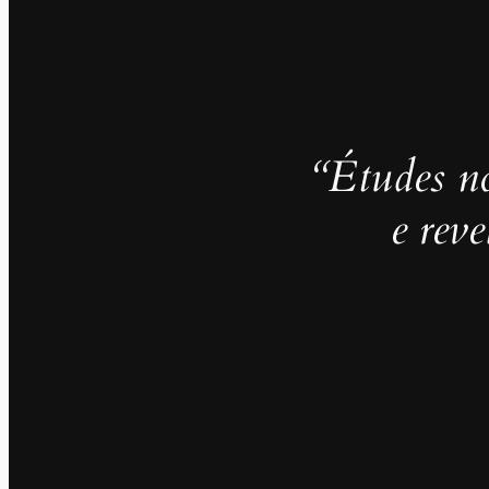
“Études no
e rev