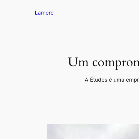
Pular
Lamere
para
o
conteúdo
Um compromis
A Études é uma empres