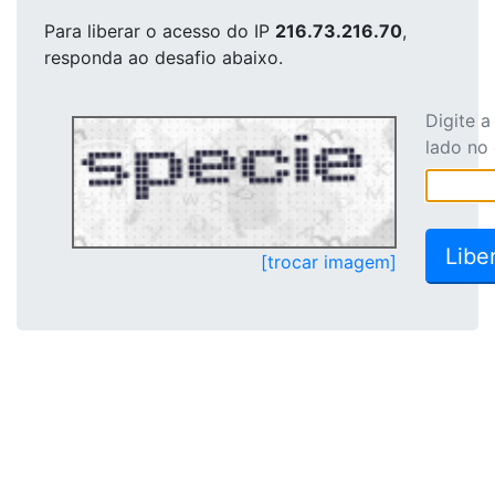
Para liberar o acesso
do IP
216.73.216.70
,
responda ao desafio abaixo.
Digite 
lado no
[trocar imagem]