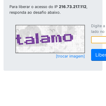
Para liberar o acesso
do IP
216.73.217.112
,
responda ao desafio abaixo.
Digite 
lado no
[trocar imagem]